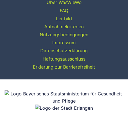
Über WasWieWo
FAQ
Leitbild
Aufnahmekriterien
Nutzungsbedingungen
Impressum
Datenschutzerklärung
Haftungsausschluss
Erklärung zur Barrierefreiheit