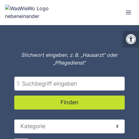
Zum
Inhalt
springen
We
Stichwort eingeben, z. B. „Hausarzt“ oder
„Pflegedienst“
Suchbegriff eingeben
Finden
Finden