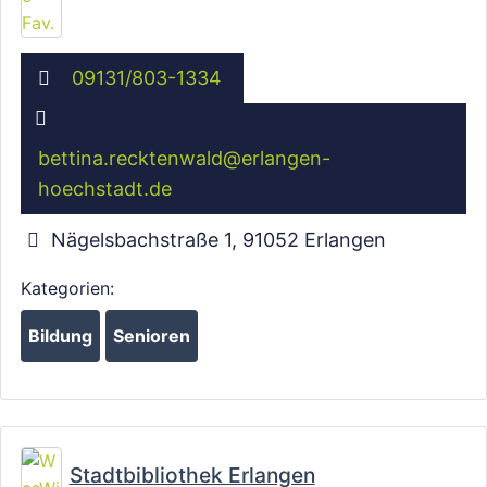
09131/803-1334
bettina.recktenwald
@
erlangen-
hoechstadt.de
Nägelsbachstraße 1
,
91052
Erlangen
Kategorien:
Bildung
Senioren
Wird geladen …
Fa
Stadtbibliothek Erlangen