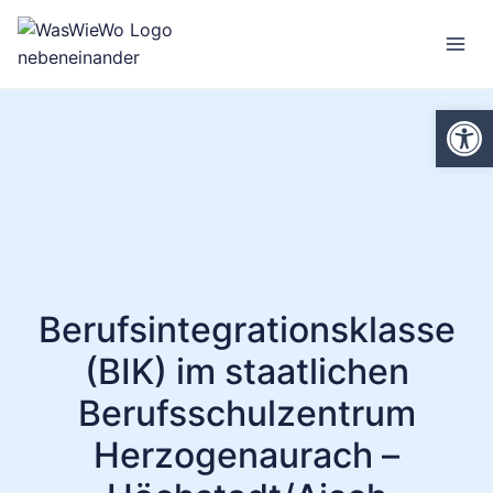
Zum
Inhalt
springen
We
Berufsintegrationsklasse
(BIK) im staatlichen
Berufsschulzentrum
Herzogenaurach –