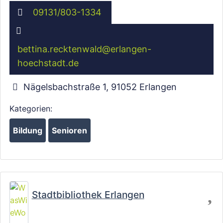
09131/803-1334
bettina.recktenwald
@
erlangen-
hoechstadt.de
Wird geladen …
Nägelsbachstraße 1
,
91052
Erlangen
Kategorien:
Bildung
Senioren
Fa
Stadtbibliothek Erlangen