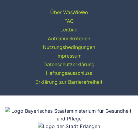
Über WasWieWo
FAQ
Leitbild
Aufnahmekriterien
Nutzungsbedingungen
Impressum
Datenschutzerklärung
Haftungsausschluss
Erklärung zur Barrierefreiheit