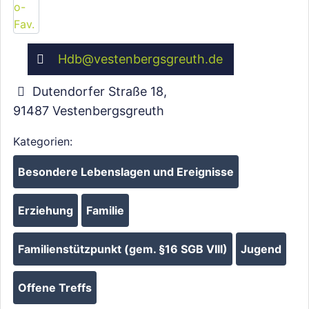
Hdb
@
vestenbergsgreuth.de
Wird geladen …
Dutendorfer Straße 18
,
91487
Vestenbergsgreuth
Kategorien:
Besondere Lebenslagen und Ereignisse
Erziehung
Familie
Familienstützpunkt (gem. §16 SGB VIII)
Jugend
Offene Treffs