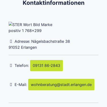
Kontaktinformationen
Adresse:
Nägelsbachstraße 38
91052
Erlangen
Telefon:
09131 86-2843
E-Mail:
wohnberatung
@
stadt.erlangen.de