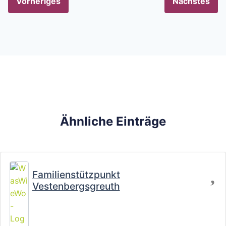
Vorheriges
Nächstes
Ähnliche Einträge
Fa
Familienstützpunkt
Vestenbergsgreuth