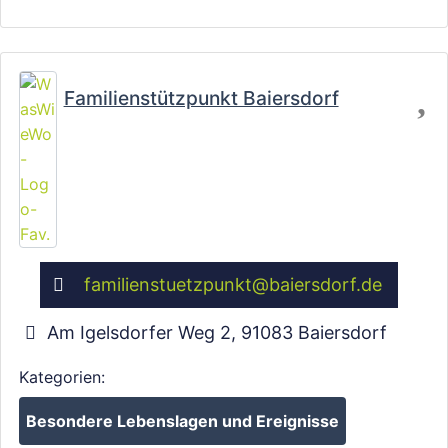
Fa
Familienstützpunkt Baiersdorf
familienstuetzpunkt
@
baiersdorf.de
Am Igelsdorfer Weg 2
,
91083
Baiersdorf
Kategorien:
Besondere Lebenslagen und Ereignisse