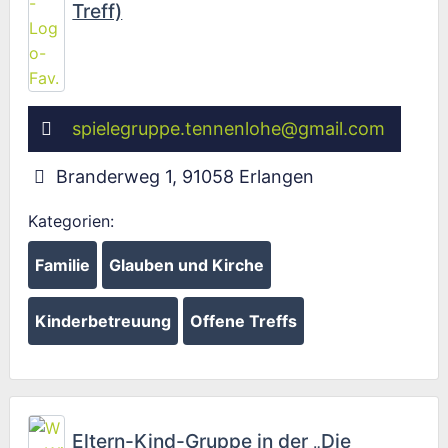
Treff)
spielegruppe.tennenlohe
@
gmail.com
Branderweg 1
,
91058
Erlangen
Kategorien:
Familie
Glauben und Kirche
Kinderbetreuung
Offene Treffs
Fav
Eltern-Kind-Gruppe in der „Die