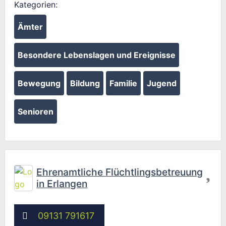
Kategorien:
Ämter
Besondere Lebenslagen und Ereignisse
Bewegung
Bildung
Familie
Jugend
Senioren
Fav
Ehrenamtliche Flüchtlingsbetreuung
in Erlangen
09131 791617