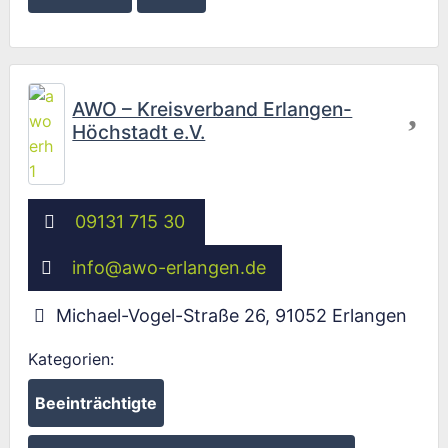
Fav
AWO – Kreisverband Erlangen-
Höchstadt e.V.
09131 715 30
info
@
awo-erlangen.de
Michael-Vogel-Straße 26
,
91052
Erlangen
Kategorien:
Beeinträchtigte