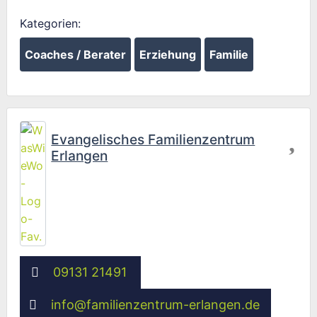
Kategorien:
Coaches / Berater
Erziehung
Familie
Fav
Evangelisches Familienzentrum
Erlangen
09131 21491
info
@
familienzentrum-erlangen.de