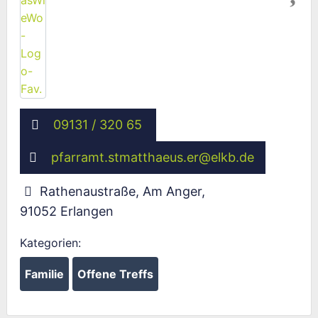
09131 / 320 65
pfarramt.stmatthaeus.er
@
elkb.de
Rathenaustraße, Am Anger
,
91052
Erlangen
Kategorien:
Familie
Offene Treffs