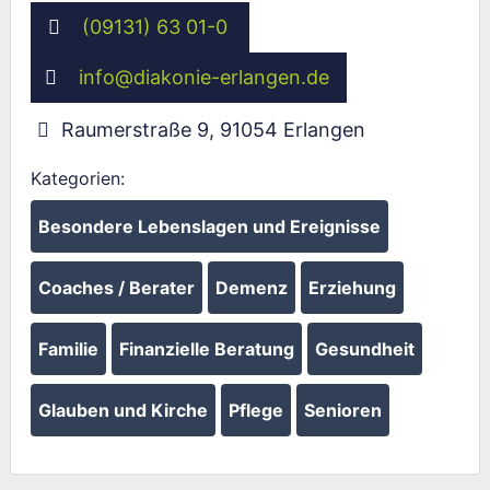
(09131) 63 01-0
info
@
diakonie-erlangen.de
Raumerstraße 9
,
91054
Erlangen
Kategorien:
Besondere Lebenslagen und Ereignisse
Coaches / Berater
Demenz
Erziehung
Familie
Finanzielle Beratung
Gesundheit
Glauben und Kirche
Pflege
Senioren