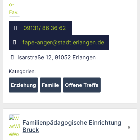
09131/ 86 36 62
fape-anger
@
stadt.erlangen.de
Isarstraße 12
,
91052
Erlangen
Kategorien:
Erziehung
Familie
Offene Treffs
Fav
Familienpädagogische Einrichtung
Bruck