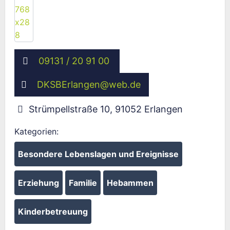
09131 / 20 91 00
DKSBErlangen
@
web.de
Strümpellstraße 10
,
91052
Erlangen
Kategorien:
Besondere Lebenslagen und Ereignisse
Erziehung
Familie
Hebammen
Kinderbetreuung