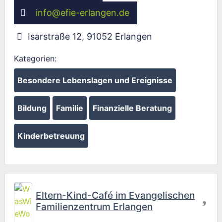
info
@
efie-erlangen.de
Isarstraße 12
,
91052
Erlangen
Kategorien:
Besondere Lebenslagen und Ereignisse
Wird geladen …
Bildung
Familie
Finanzielle Beratung
Kinderbetreuung
Fav
Eltern-Kind-Café im Evangelischen
Familienzentrum Erlangen