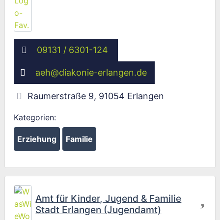
09131 / 6301-124
aeh
@
diakonie-erlangen.de
Raumerstraße 9
,
91054
Erlangen
Kategorien:
Erziehung
Familie
Fav
Amt für Kinder, Jugend & Familie
Stadt Erlangen (Jugendamt)