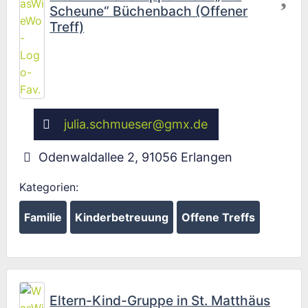
Scheune“ Büchenbach (Offener
Treff)
julia.schmueser
@
gmx.de
Odenwaldallee 2
,
91056
Erlangen
Kategorien:
Familie
Kinderbetreuung
Offene Treffs
Fav
Eltern-Kind-Gruppe in St. Matthäus