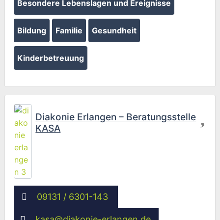
Besondere Lebenslagen und Ereignisse
Bildung
Familie
Gesundheit
Kinderbetreuung
Fav
Diakonie Erlangen – Beratungsstelle
KASA
09131 / 6301-143
kasa
@
diakonie-erlangen.de