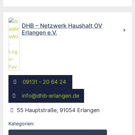
Fav
DHB – Netzwerk Haushalt OV
Erlangen e.V.
09131 - 20 64 24
info
@
dhb-erlangen.de
55 Hauptstraße
,
91054
Erlangen
Kategorien: