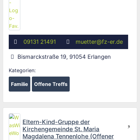
09131 21491
muetter
@
fz-er.de
Bismarckstraße 19
,
91054
Erlangen
Kategorien:
Familie
Offene Treffs
Fav
Eltern-Kind-Gruppe der
Kirchengemeinde St. Maria
Magdalena Tennenlohe (Offener