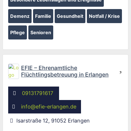
Demenz
Familie
Gesundheit
Notfall / Krise
Pflege
Senioren
Fav
EFIE – Ehrenamtliche
Flüchtlingsbetreuung in Erlangen
09131791617
info
@
efie-erlangen.de
Isarstraße 12
,
91052
Erlangen