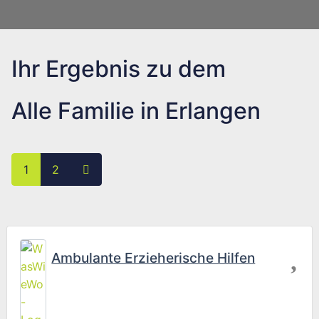
Ihr Ergebnis zu dem
Alle Familie in Erlangen
Posts navigation
Ältere Beiträge
1
2
Fav
Ambulante Erzieherische Hilfen