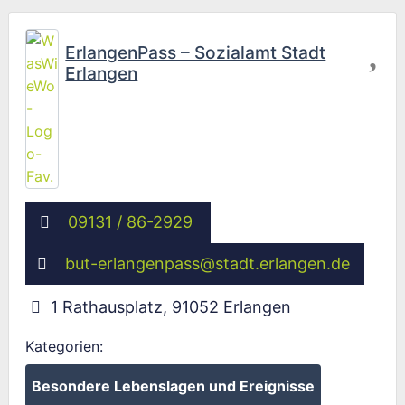
Fav
ErlangenPass – Sozialamt Stadt
Erlangen
09131 / 86-2929
but-erlangenpass
@
stadt.erlangen.de
1 Rathausplatz
,
91052
Erlangen
Kategorien:
Besondere Lebenslagen und Ereignisse