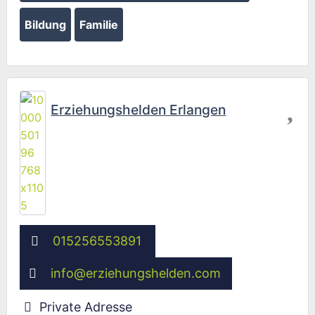
Bildung
Familie
Fav
Erziehungshelden Erlangen
015256553891
info
@
erziehungshelden.com
Private Adresse