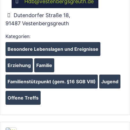
Hdb
@
vestenbergsgreuth.de
Dutendorfer Straße 18
,
91487
Vestenbergsgreuth
Kategorien:
Besondere Lebenslagen und Ereignisse
Erziehung
Familie
Wird geladen …
Familienstützpunkt (gem. §16 SGB VIII)
Jugend
Offene Treffs