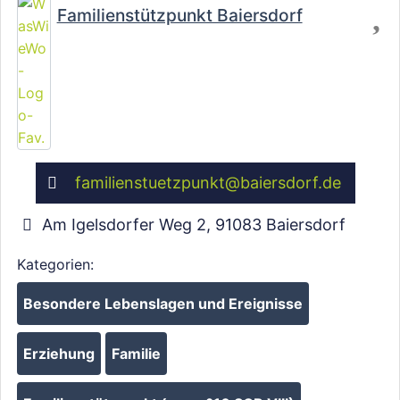
Fa
Familienstützpunkt Baiersdorf
familienstuetzpunkt
@
baiersdorf.de
Am Igelsdorfer Weg 2
,
91083
Baiersdorf
Kategorien:
Besondere Lebenslagen und Ereignisse
Erziehung
Familie