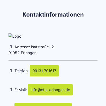
Kontaktinformationen
Adresse:
Isarstraße 12
91052
Erlangen
Telefon:
09131 791617
E-Mail:
info
@
efie-erlangen.de