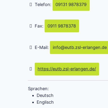
Telefon:
09131 9878379
Fax:
0911 9878378
E-Mail:
info
@
eutb.zsl-erlangen.de
https://eutb.zsl-erlangen.de/
Sprachen:
Deutsch
Englisch