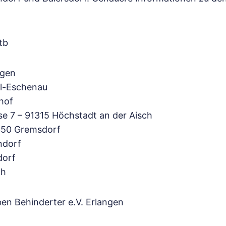
tb
ngen
al-Eschenau
hof
e 7 – 91315 Höchstadt an der Aisch
1350 Gremsdorf
ndorf
dorf
th
en Behinderter e.V. Erlangen