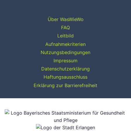
Über WasWieWo
FAQ
Leitbild
Aufnahmekriterien
Nutzungsbedingungen
Impressum
Datenschutzerklärung
Haftungsausschluss
Erklärung zur Barrierefreiheit