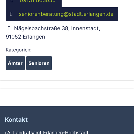
09131 863055
seniorenberatung
@
stadt.erlangen.de
Nägelsbachstraße 38, Innenstadt
,
91052
Erlangen
Kategorien:
Ämter
Senioren
Kontakt
i.A. Landratsamt Erlangen-Höchstadt