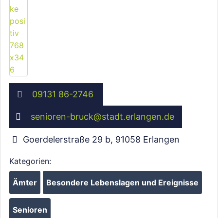
09131 86-2746
senioren-bruck
@
stadt.erlangen.de
Wird geladen …
Goerdelerstraße 29 b
,
91058
Erlangen
Kategorien:
Ämter
Besondere Lebenslagen und Ereignisse
Senioren