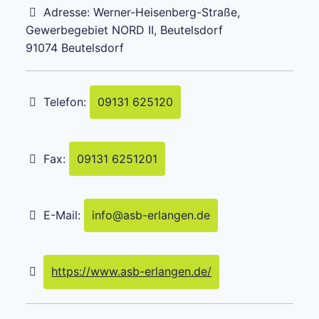
Adresse:
Werner-Heisenberg-Straße,
Gewerbegebiet NORD II, Beutelsdorf
91074
Beutelsdorf
Telefon:
09131 625120
Fax:
09131 6251201
E-Mail:
info
@
asb-erlangen.de
https://www.asb-erlangen.de/