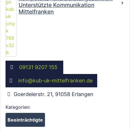
Unterstützte Kommunikation
Mittelfranken
Wird geladen …
09131 9207 155
info
@
kub-uk-mittelfranken.de
Goerdelerstr. 21
,
91058
Erlangen
Kategorien:
Beeinträchtigte