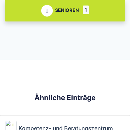
1
SENIOREN
Ähnliche Einträge
Fa
Kompetenz- und Beratungszentrum