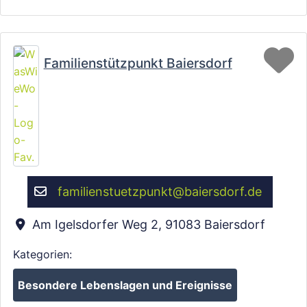
Fa
Familienstützpunkt Baiersdorf
familienstuetzpunkt
@
baiersdorf.de
Am Igelsdorfer Weg 2
,
91083
Baiersdorf
Kategorien:
Besondere Lebenslagen und Ereignisse