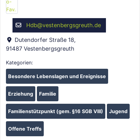
Hdb
@
vestenbergsgreuth.de
Dutendorfer Straße 18
,
91487
Vestenbergsgreuth
Kategorien:
Besondere Lebenslagen und Ereignisse
Erziehung
Familie
Familienstützpunkt (gem. §16 SGB VIII)
Jugend
Offene Treffs