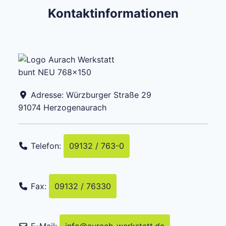
Kontaktinformationen
Adresse:
Würzburger Straße 29
91074
Herzogenaurach
Telefon:
09132 / 763-0
Fax:
09132 / 76330
E-Mail:
info
@
aurach-werkstatt.de