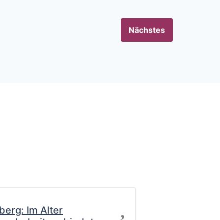
Nächstes
Favorit
berg: Im Alter