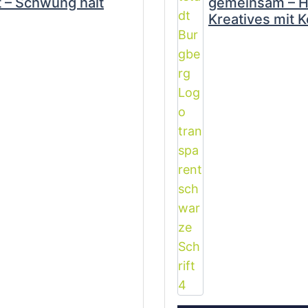
 – Schwung hält
gemeinsam – Ha
Kreatives mit 