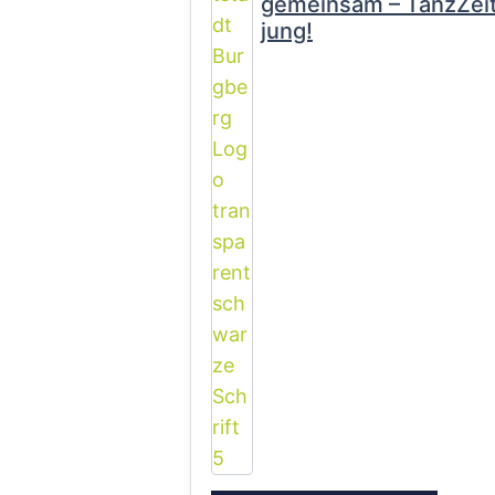
gemeinsam – TanzZeit
jung!