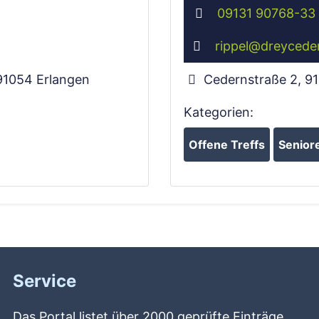
09131 90768-33
rippel
@
dreycede
91054
Erlangen
Cedernstraße 2
,
9
Kategorien:
Offene Treffs
Senior
Service
Das Portal listet über 2000 geprüfte Einträge