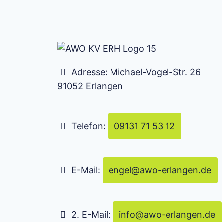
Adresse:
Michael-Vogel-Str. 26
91052
Erlangen
Telefon:
09131 71 53 12
E-Mail:
engel
@
awo-erlangen.de
2. E-Mail:
info
@
awo-erlangen.de