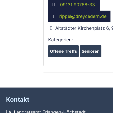
09131 90768-33
rippel
@
dreycedern.de
Altstädter Kirchenplatz 6
,
Kategorien:
Offene Treffs
Senioren
Kontakt
i.A. Landratsamt Erlangen-Höchstadt