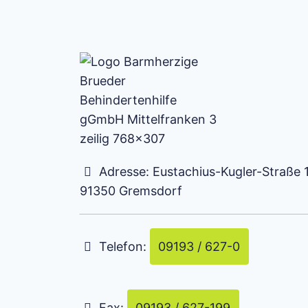
Adresse:
Eustachius-Kugler-Straße 
91350
Gremsdorf
Telefon:
09193 / 627-0
Fax:
09193 / 627-199