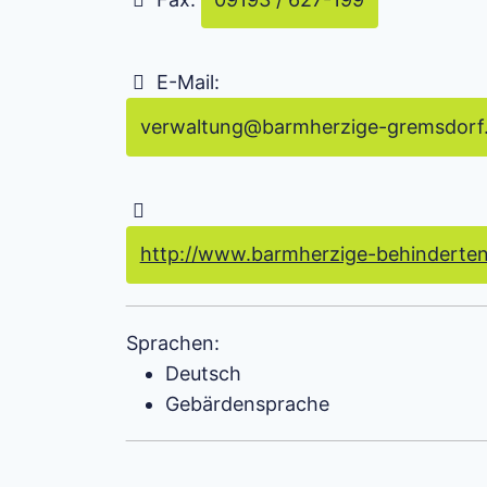
E-Mail:
verwaltung
@
barmherzige-gremsdorf
http://www.barmherzige-behindertenh
Sprachen:
Deutsch
Gebärdensprache