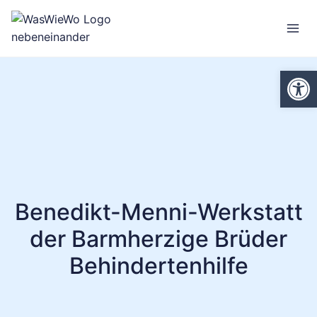
Zum
Inhalt
springen
We
Benedikt-Menni-Werkstatt
der Barmherzige Brüder
Behindertenhilfe