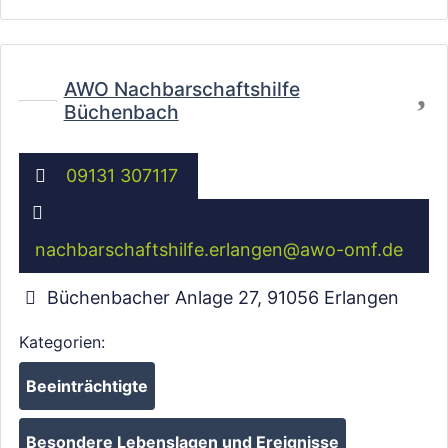
Wird geladen …
Fa
AWO Nachbarschaftshilfe
Büchenbach
09131 307117
nachbarschaftshilfe.erlangen
@
awo-omf.de
Büchenbacher Anlage 27
,
91056
Erlangen
Kategorien:
Beeinträchtigte
Besondere Lebenslagen und Ereignisse