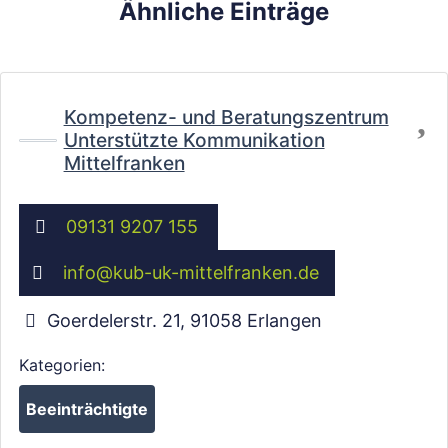
Ähnliche Einträge
Fa
Kompetenz- und Beratungszentrum
Unterstützte Kommunikation
Mittelfranken
09131 9207 155
info
@
kub-uk-mittelfranken.de
Goerdelerstr. 21
,
91058
Erlangen
Kategorien:
Beeinträchtigte