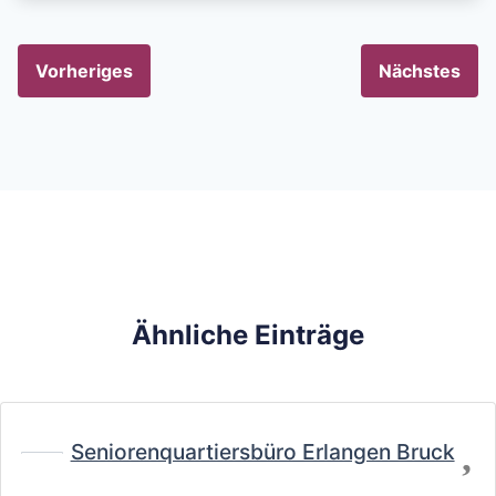
Vorheriges
Nächstes
Ähnliche Einträge
Fa
Seniorenquartiersbüro Erlangen Bruck