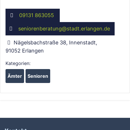
09131 863055
seniorenberatung
@
stadt.erlangen.de
Nägelsbachstraße 38, Innenstadt
,
Wird geladen …
91052
Erlangen
Kategorien:
Ämter
Senioren