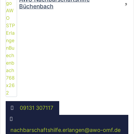
Büchenbach
09131 307117
nachbarschaftshilfe.erlangen
@
awo-omf.de