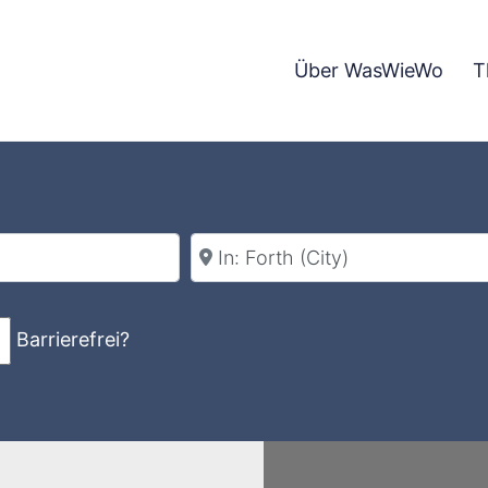
Über WasWieWo
T
Stadt
Barrierefrei?