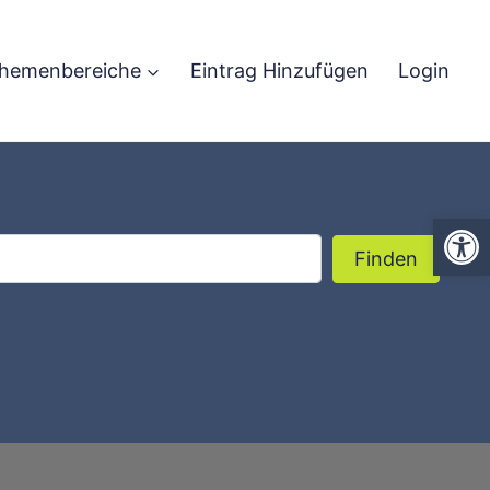
hemenbereiche
Eintrag Hinzufügen
Login
We
Finden
Finden