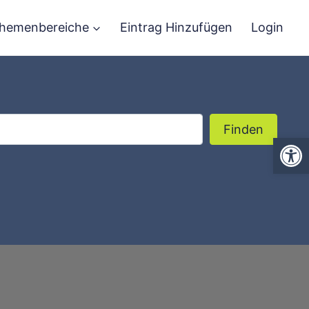
hemenbereiche
Eintrag Hinzufügen
Login
Finden
Finden
We