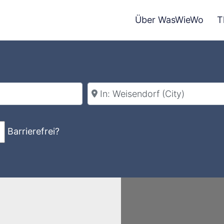
Über WasWieWo
T
Stadt
Barrierefrei?