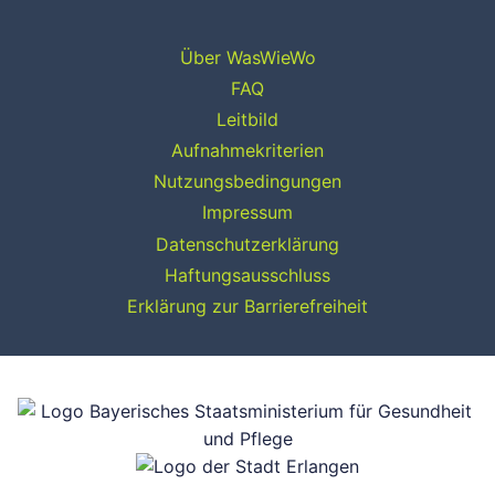
Über WasWieWo
FAQ
Leitbild
Aufnahmekriterien
Nutzungsbedingungen
Impressum
Datenschutzerklärung
Haftungsausschluss
Erklärung zur Barrierefreiheit