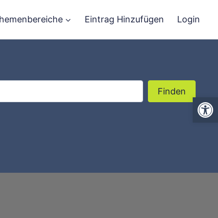
hemenbereiche
Eintrag Hinzufügen
Login
Finden
Finden
We