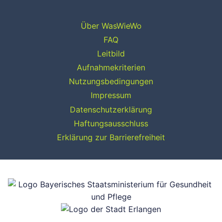
Über WasWieWo
FAQ
Leitbild
Aufnahmekriterien
Nutzungsbedingungen
Impressum
Datenschutzerklärung
Haftungsausschluss
Erklärung zur Barrierefreiheit