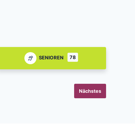
78
SENIOREN
Nächstes