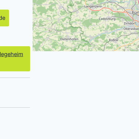
de
flegeheim