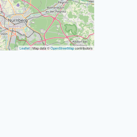
Leaflet
| Map data ©
OpenStreetMap
contributors