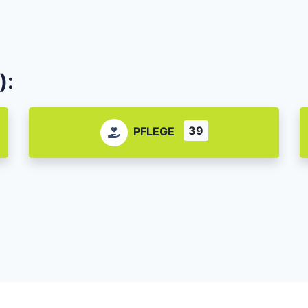
):
39
PFLEGE