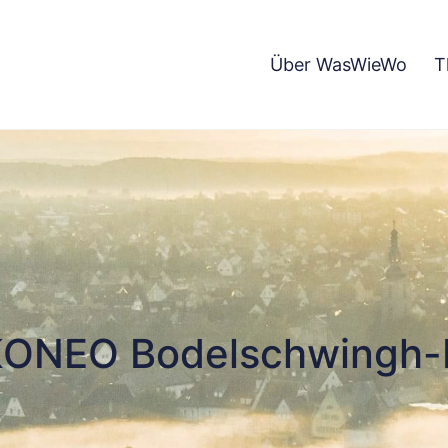
Über WasWieWo
T
KONEO Bodelschwingh-