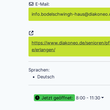
E-Mail:
info.bodelschwingh-haus
@
diakoneo.
https://www.diakoneo.de/senioren/p
e/erlangen/
Sprachen:
Deutsch
Jetzt geöffnet
:
8:00 - 11:30