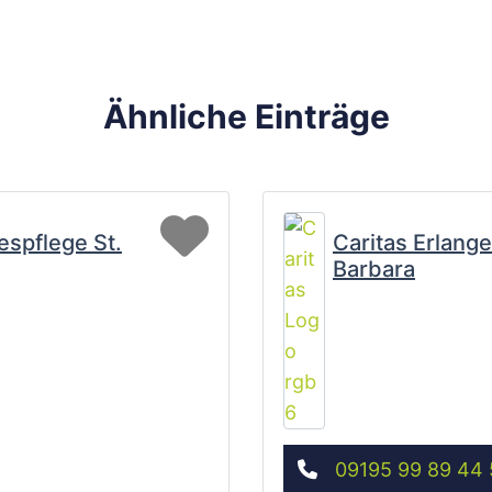
Ähnliche Einträge
Favorit
espflege St.
Caritas Erlange
Barbara
09195 99 89 44 