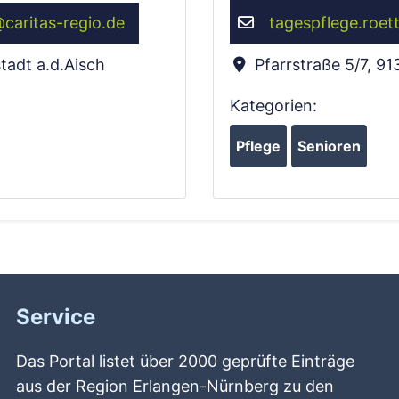
@
caritas-regio.de
tagespflege.roet
tadt a.d.Aisch
Pfarrstraße 5/7
,
91
Kategorien:
Pflege
Senioren
Service
Das Portal listet über 2000 geprüfte Einträge
aus der Region Erlangen-Nürnberg zu den