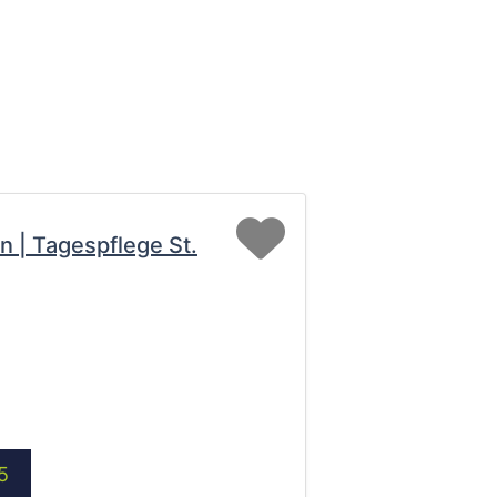
Favorit
n | Tagespflege St.
5