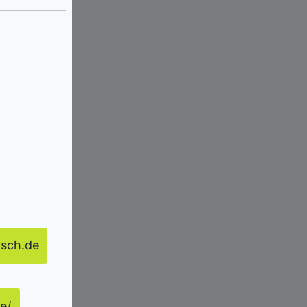
isch.de
e/