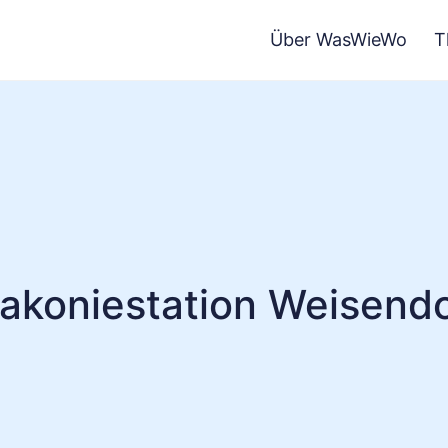
Über WasWieWo
T
iakoniestation Weisendo