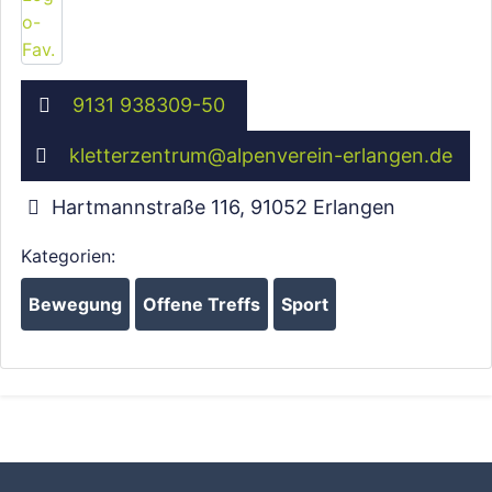
9131 938309-50
kletterzentrum
@
alpenverein-erlangen.de
Hartmannstraße 116
,
91052
Erlangen
Kategorien:
Bewegung
Offene Treffs
Sport