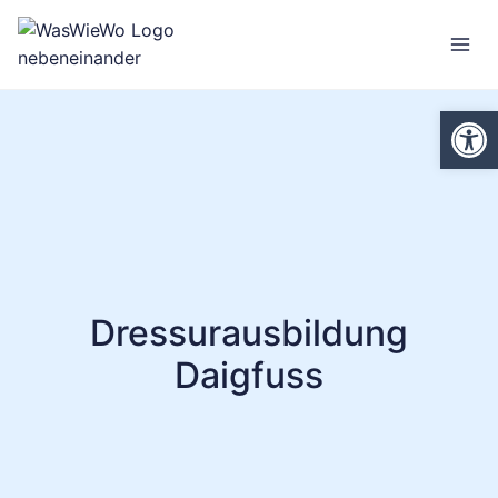
Zum
Inhalt
springen
We
Dressurausbildung
Daigfuss