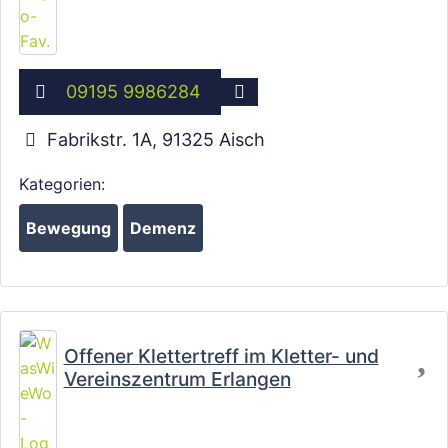
09195 9986284
Fabrikstr. 1A
,
91325
Aisch
Kategorien:
Bewegung
Demenz
Fa
Offener Klettertreff im Kletter- und
Vereinszentrum Erlangen