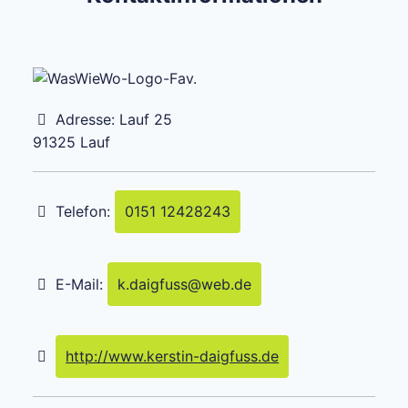
Adresse:
Lauf 25
91325
Lauf
Telefon:
0151 12428243
E-Mail:
k.daigfuss
@
web.de
http://www.kerstin-daigfuss.de