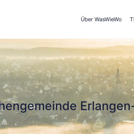
Über WasWieWo
T
chengemeinde Erlangen-