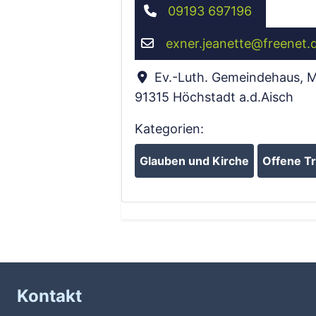
09193 697196
exner.jeanette
@
freenet.
Ev.-Luth. Gemeindehaus, M
91315
Höchstadt a.d.Aisch
Kategorien:
Glauben und Kirche
Offene Tr
Kontakt