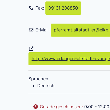
Fax:
09131 208850
E-Mail:
pfarramt.altstadt-er
@
elkb
http://www.erlangen-altstadt-evange
Sprachen:
Deutsch
Gerade geschlossen
:
9:00 - 12:00