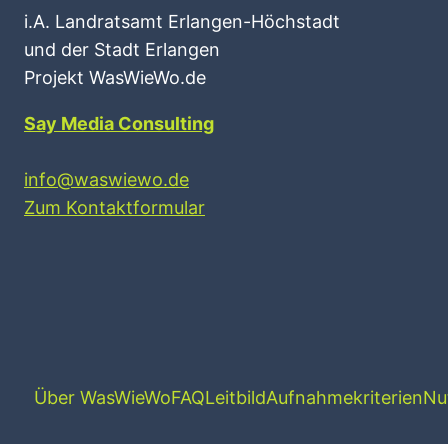
i.A. Landratsamt Erlangen-Höchstadt
und der Stadt Erlangen
Projekt WasWieWo.de
Say Media Consulting
info@waswiewo.de
Zum Kontaktformular
Über WasWieWo
FAQ
Leitbild
Aufnahmekriterien
Nu