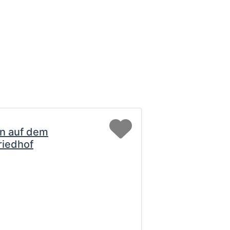
Favorit
n auf dem
riedhof