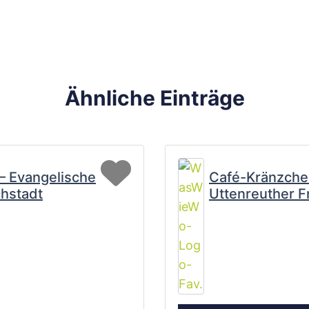
Ähnliche Einträge
Favorit
 – Evangelische
Café-Kränzche
hstadt
Uttenreuther F