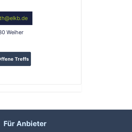
th
@
elkb.de
80
Weiher
ffene Treffs
Für Anbieter