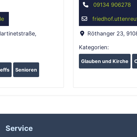
09134 906278
de
friedhof.uttenreu
artinetstraße
,
Röthanger 23
,
910
Kategorien:
Glauben und Kirche
O
effs
Senioren
Service