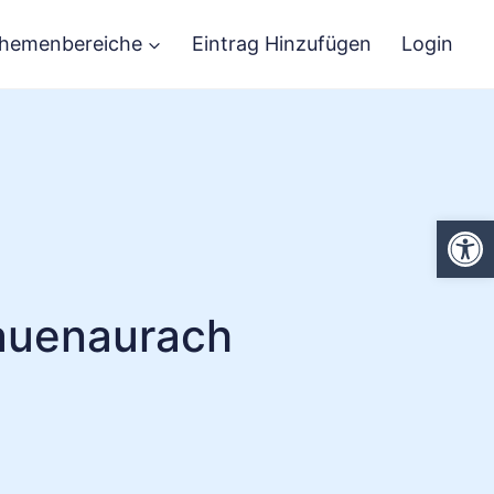
hemenbereiche
Eintrag Hinzufügen
Login
We
auenaurach