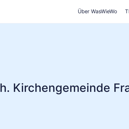
Über WasWieWo
T
th. Kirchengemeinde Fr