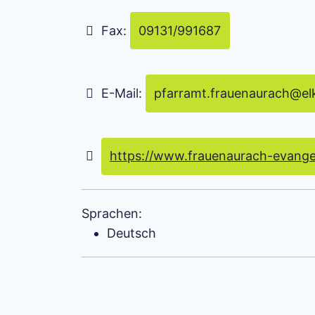
Fax:
09131/991687
E-Mail:
pfarramt.frauenaurach
@
el
https://www.frauenaurach-evange
Sprachen:
Deutsch