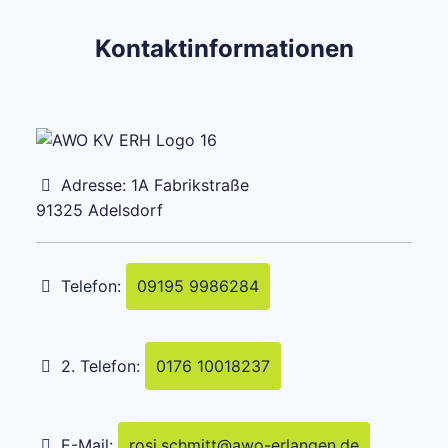
Kontaktinformationen
Adresse:
1A Fabrikstraße
91325
Adelsdorf
Telefon:
09195 9986284
2. Telefon:
0176 10018237
E-Mail:
rosi.schmitt
@
awo-erlangen.de