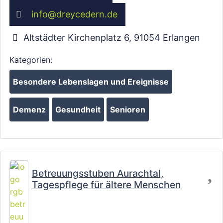
info
@
dreycedern.de
Altstädter Kirchenplatz 6
,
91054
Erlangen
Kategorien:
Wird geladen …
Besondere Lebenslagen und Ereignisse
Demenz
Gesundheit
Senioren
Fa
Betreuungsstuben Aurachtal,
Tagespflege für ältere Menschen