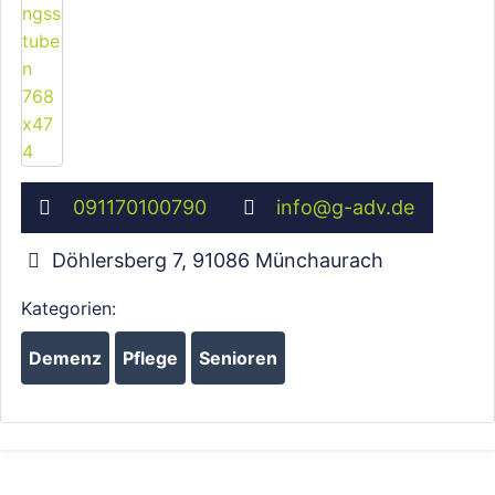
091170100790
info
@
g-adv.de
Döhlersberg 7
,
91086
Münchaurach
Kategorien:
Demenz
Pflege
Senioren