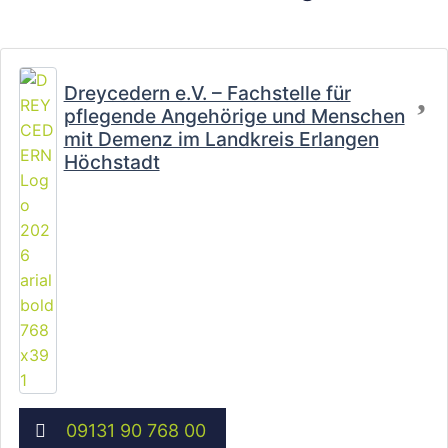
Fa
Dreycedern e.V. – Fachstelle für
pflegende Angehörige und Menschen
mit Demenz im Landkreis Erlangen
Höchstadt
09131 90 768 00