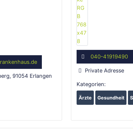
040-41919490
rankenhaus.de
Private Adresse
berg
,
91054
Erlangen
Kategorien:
Ärzte
Gesundheit
S