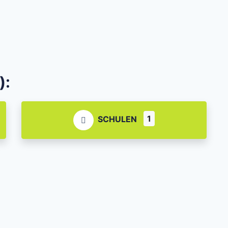
):
1
SCHULEN