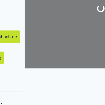
nbach.de
e