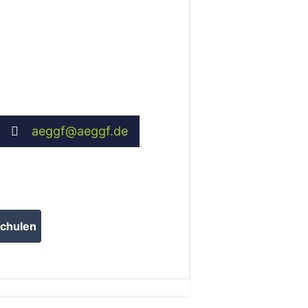
aeggf
@
aeggf.de
chulen