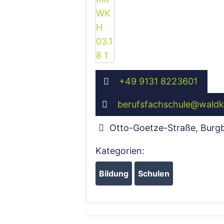
+49 9131 8223601
berufsfachschule
@
waldk
Otto-Goetze-Straße, Burg
Kategorien:
Bildung
Schulen