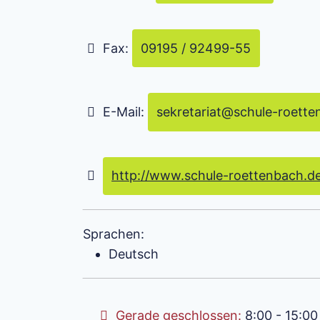
Fax:
09195 / 92499-55
E-Mail:
sekretariat
@
schule-roette
http://www.schule-roettenbach.d
Sprachen:
Deutsch
Gerade geschlossen
:
8:00 - 15:00