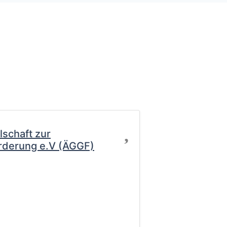
Favorit
lschaft zur
rderung e.V (ÄGGF)