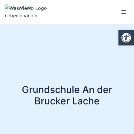
Zum
Inhalt
springen
We
Grundschule An der
Brucker Lache