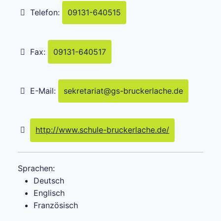
Telefon:
09131-640515
Fax:
09131-640517
E-Mail:
sekretariat
@
gs-bruckerlache.de
http://www.schule-bruckerlache.de/
Sprachen:
Deutsch
Englisch
Französisch