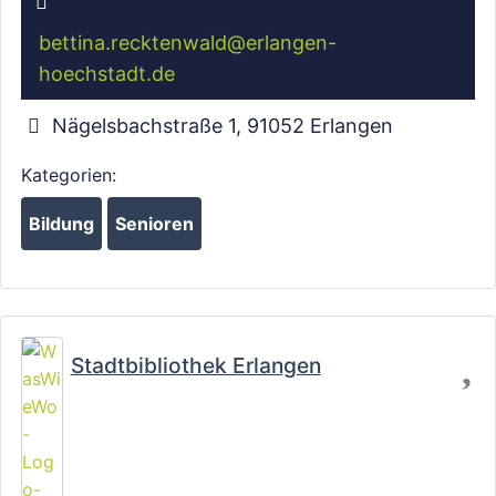
bettina.recktenwald
@
erlangen-
hoechstadt.de
Wird geladen …
Nägelsbachstraße 1
,
91052
Erlangen
Kategorien:
Bildung
Senioren
Fa
Stadtbibliothek Erlangen