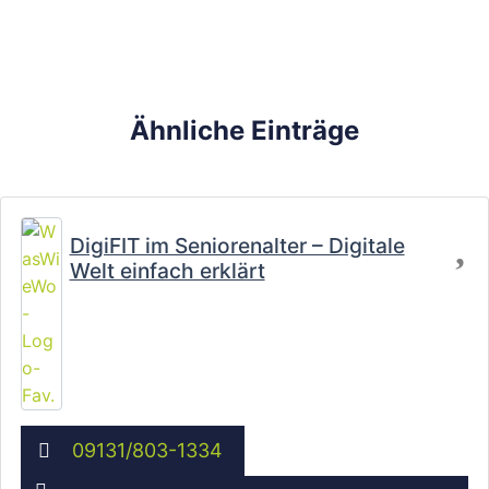
Ähnliche Einträge
Fa
DigiFIT im Seniorenalter – Digitale
Welt einfach erklärt
09131/803-1334