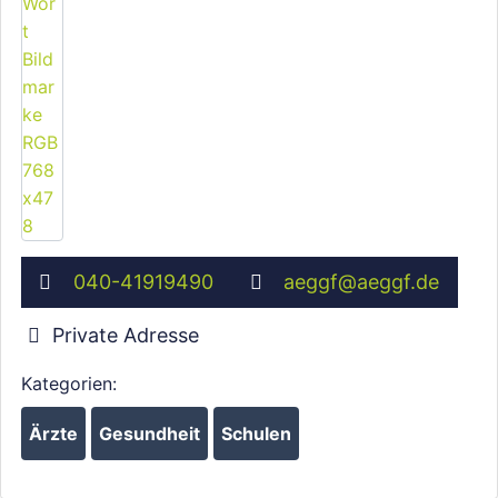
040-41919490
aeggf
@
aeggf.de
Private Adresse
Kategorien:
Ärzte
Gesundheit
Schulen