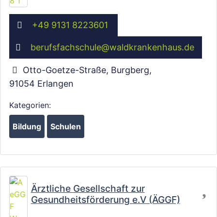
+49 9131 8223601
Wird geladen …
berufsfachschule
@
waldkrankenhaus.de
Otto-Goetze-Straße, Burgberg
,
91054
Erlangen
Kategorien:
Bildung
Schulen
Fa
Ärztliche Gesellschaft zur
Gesundheitsförderung e.V (ÄGGF)