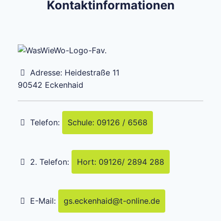
Kontaktinformationen
Adresse:
Heidestraße 11
90542
Eckenhaid
Telefon:
Schule: 09126 / 6568
2. Telefon:
Hort: 09126/ 2894 288
E-Mail:
gs.eckenhaid
@
t-online.de