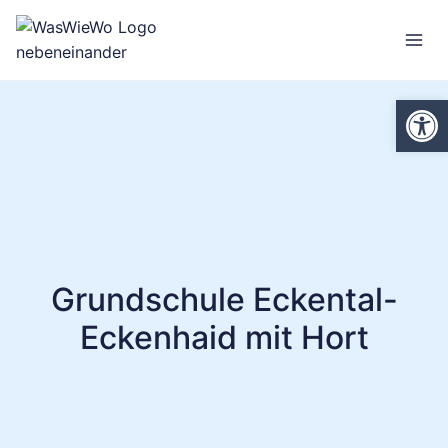
Zum
Inhalt
springen
We
Grundschule Eckental-
Eckenhaid mit Hort