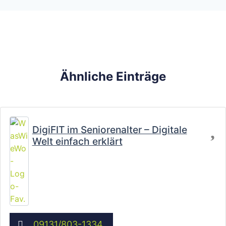
Ähnliche Einträge
Fa
DigiFIT im Seniorenalter – Digitale
Welt einfach erklärt
09131/803-1334