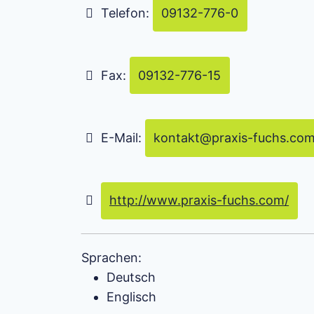
Telefon:
09132-776-0
Fax:
09132-776-15
E-Mail:
kontakt
@
praxis-fuchs.co
http://www.praxis-fuchs.com/
Sprachen:
Deutsch
Englisch