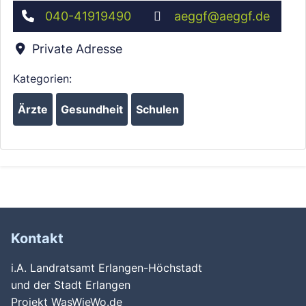
040-41919490
aeggf
@
aeggf.de
Private Adresse
Kategorien:
Ärzte
Gesundheit
Schulen
Kontakt
i.A. Landratsamt Erlangen-Höchstadt
und der Stadt Erlangen
Projekt WasWieWo.de