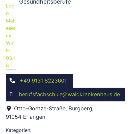
Gesundheitsberufe
+49 9131 8223601
berufsfachschule
@
waldkrankenhaus.de
Otto-Goetze-Straße, Burgberg
,
91054
Erlangen
Kategorien: