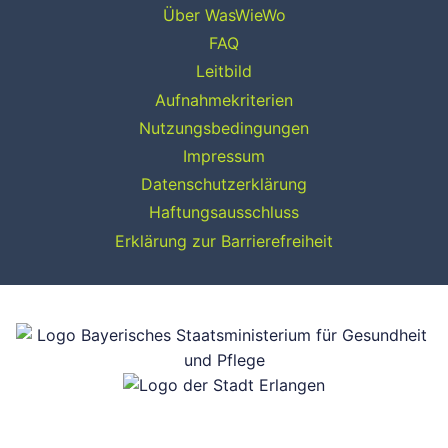
Über WasWieWo
FAQ
Leitbild
Aufnahmekriterien
Nutzungsbedingungen
Impressum
Datenschutzerklärung
Haftungsausschluss
Erklärung zur Barrierefreiheit