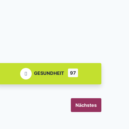
97
GESUNDHEIT
Nächstes