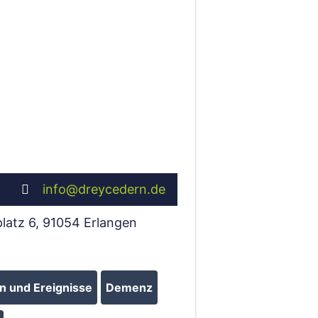
info
@
dreycedern.de
latz 6
,
91054
Erlangen
 und Ereignisse
Demenz