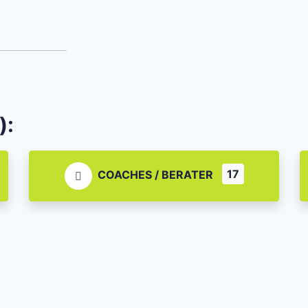
):
17
COACHES / BERATER