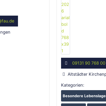
@
fau.de
angen
09131 90 768 00
Altstädter Kirchenp
Kategorien:
Besondere Lebenslagen