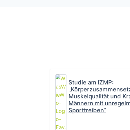
Studie am IZMP:
„Körperzusammenset
Muskelqualität und Kra
Männern mit unregel
Sporttreiben“