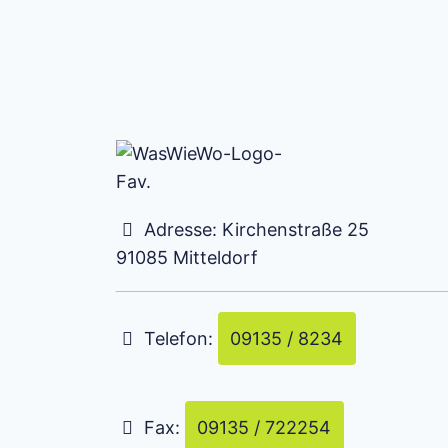
Adresse:
Kirchenstraße 25
91085
Mitteldorf
Telefon:
09135 / 8234
Fax:
09135 / 722254