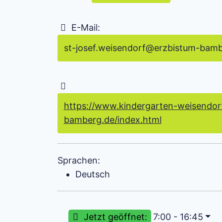
E-Mail:
st-josef.weisendorf
@
erzbistum-bamb
https://www.kindergarten-weisendorf
bamberg.de/index.html
Sprachen:
Deutsch
Jetzt geöffnet
:
7:00 - 16:45