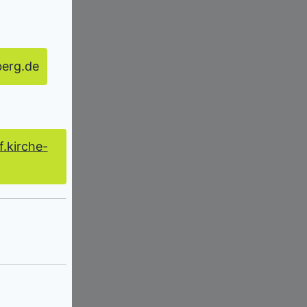
erg.de
.kirche-