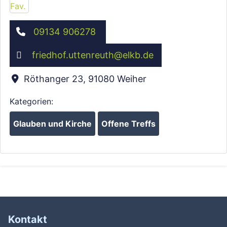
09134 906278
friedhof.uttenreuth
@
elkb.de
Röthanger 23
,
91080
Weiher
Kategorien:
Glauben und Kirche
Offene Treffs
Kontakt