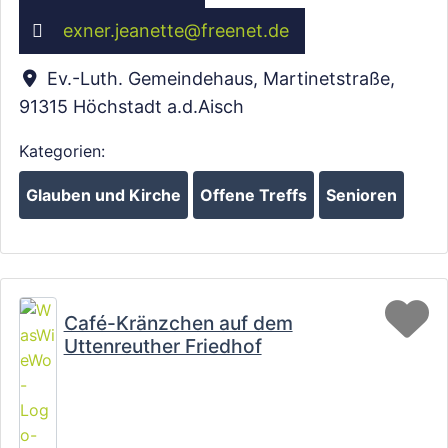
exner.jeanette
@
freenet.de
Ev.-Luth. Gemeindehaus, Martinetstraße
,
91315
Höchstadt a.d.Aisch
Kategorien:
Glauben und Kirche
Offene Treffs
Senioren
Fa
Café-Kränzchen auf dem
Uttenreuther Friedhof