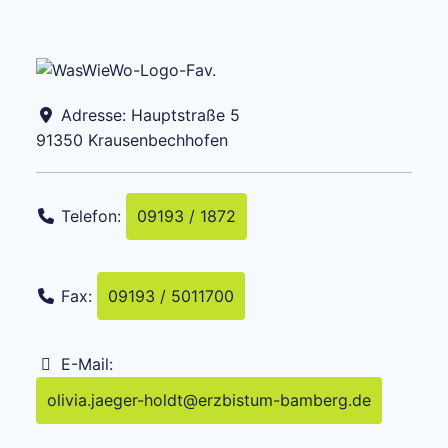
Adresse:
Hauptstraße 5
91350
Krausenbechhofen
Telefon:
09193 / 1872
Fax:
09193 / 5011700
E-Mail:
olivia.jaeger-holdt
@
erzbistum-bamberg.de