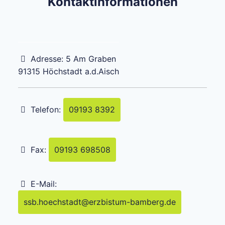
Kontaktinformationen
Adresse:
5 Am Graben
91315
Höchstadt a.d.Aisch
Telefon:
09193 8392
Fax:
09193 698508
E-Mail:
ssb.hoechstadt
@
erzbistum-bamberg.de