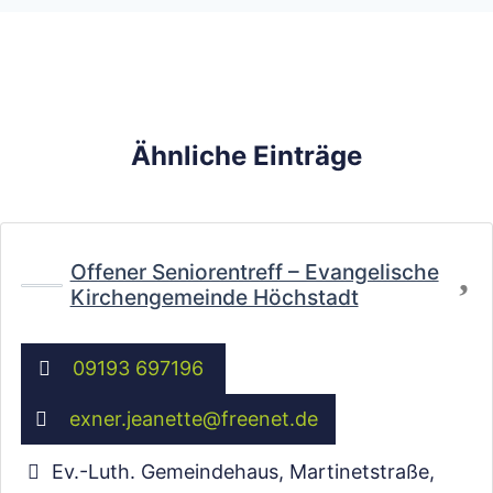
Ähnliche Einträge
Fa
Offener Seniorentreff – Evangelische
Kirchengemeinde Höchstadt
09193 697196
exner.jeanette
@
freenet.de
Ev.-Luth. Gemeindehaus, Martinetstraße
,