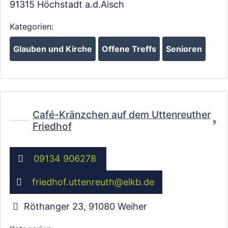
Wird geladen …
91315
Höchstadt a.d.Aisch
Kategorien:
Glauben und Kirche
Offene Treffs
Senioren
Fa
Café-Kränzchen auf dem Uttenreuther
Friedhof
09134 906278
friedhof.uttenreuth
@
elkb.de
Röthanger 23
,
91080
Weiher