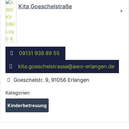
Fa
Kita Goeschelstraße
09131 939 89 55
kita.goeschelstrasse
@
awo-erlangen.de
Goeschelstr. 9
,
91056
Erlangen
Kategorien:
Kinderbetreuung