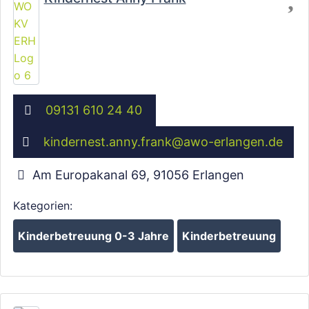
09131 610 24 40
kindernest.anny.frank
@
awo-erlangen.de
Am Europakanal 69
,
91056
Erlangen
Wird geladen …
Kategorien:
Kinderbetreuung 0-3 Jahre
Kinderbetreuung