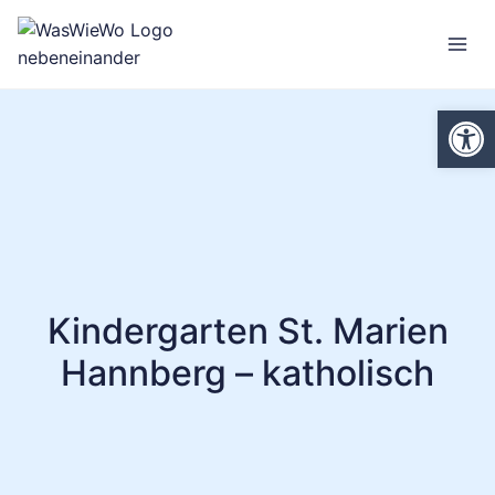
Zum
Inhalt
springen
We
Kindergarten St. Marien
Hannberg – katholisch