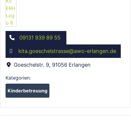
09131 939 89 55
kita.goeschelstrasse
@
awo-erlangen.de
Goeschelstr. 9
,
91056
Erlangen
Kategorien:
Kinderbetreuung