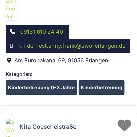
09131 610 24 40
kindernest.anny.frank
@
awo-erlangen.de
Am Europakanal 69
,
91056
Erlangen
Kategorien:
Kinderbetreuung 0-3 Jahre
Kinderbetreuung
Fa
Kita Goeschelstraße