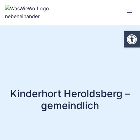
Zum
Inhalt
springen
We
Kinderhort Heroldsberg –
gemeindlich