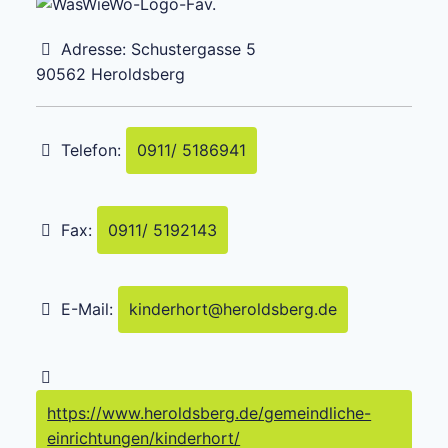
Adresse:
Schustergasse 5
90562
Heroldsberg
Telefon:
0911/ 5186941
Fax:
0911/ 5192143
E-Mail:
kinderhort
@
heroldsberg.de
https://www.heroldsberg.de/gemeindliche-
einrichtungen/kinderhort/