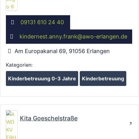
09131 610 24 40
kindernest.anny.frank
@
awo-erlangen.de
Am Europakanal 69
,
91056
Erlangen
Kategorien:
Kinderbetreuung 0-3 Jahre
Kinderbetreuung
Wird geladen …
Fa
Kita Goeschelstraße