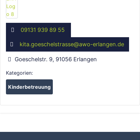
09131 939 89 55
kita.goeschelstrasse
@
awo-erlangen.de
Goeschelstr. 9
,
91056
Erlangen
Kategorien:
Kinderbetreuung