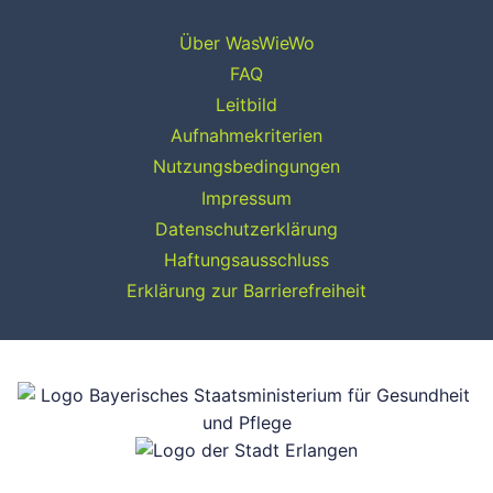
Über WasWieWo
FAQ
Leitbild
Aufnahmekriterien
Nutzungsbedingungen
Impressum
Datenschutzerklärung
Haftungsausschluss
Erklärung zur Barrierefreiheit