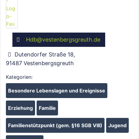
Hdb
@
vestenbergsgreuth.de
Dutendorfer Straße 18
,
91487
Vestenbergsgreuth
Kategorien:
Besondere Lebenslagen und Ereignisse
Wird geladen …
Erziehung
Familie
Familienstützpunkt (gem. §16 SGB VIII)
Jugend