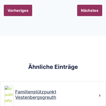
Vorheriges
Nächstes
Ähnliche Einträge
Fa
Familienstützpunkt
Vestenbergsgreuth