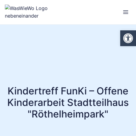
Zum
Inhalt
springen
We
Kindertreff FunKi – Offene
Kinderarbeit Stadtteilhaus
"Röthelheimpark"