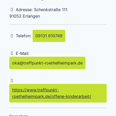
Adresse:
Schenkstraße 111
91052
Erlangen
Telefon:
09131 610749
E-Mail:
oka
@
treffpunkt-roethelheimpark.de
https://www.treffpunkt-
roethelheimpark.de/offene-kinderarbeit/