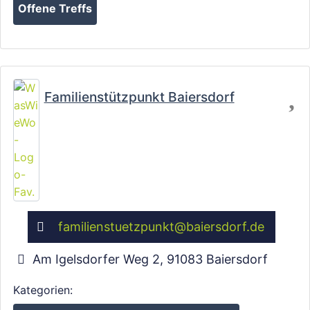
Offene Treffs
Fa
Familienstützpunkt Baiersdorf
familienstuetzpunkt
@
baiersdorf.de
Am Igelsdorfer Weg 2
,
91083
Baiersdorf
Kategorien: