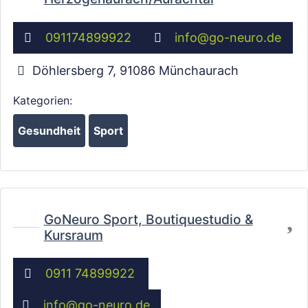
091174899922
info
@
go-neuro.de
Döhlersberg 7
,
91086
Münchaurach
Kategorien:
Gesundheit
Sport
Wird geladen …
Fa
GoNeuro Sport, Boutiquestudio &
Kursraum
0911 74899922
info
@
go-neuro.de