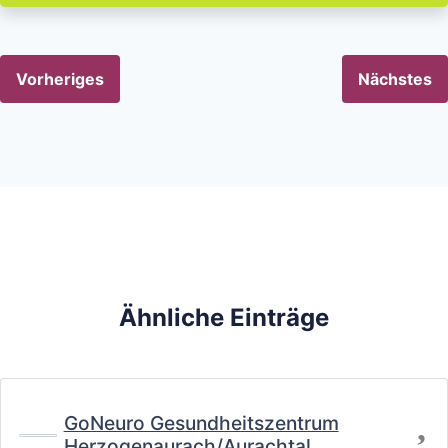
Vorheriges
Nächstes
Ähnliche Einträge
Fa
GoNeuro Gesundheitszentrum
Herzogenaurach/Aurachtal