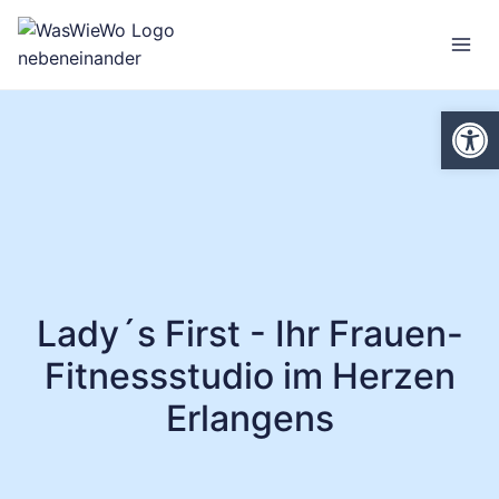
Zum
Inhalt
springen
We
Lady´s First - Ihr Frauen-
Fitnessstudio im Herzen
Erlangens