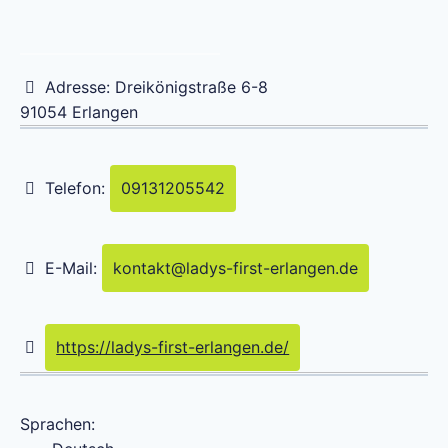
Adresse:
Dreikönigstraße 6-8
91054
Erlangen
Telefon:
09131205542
E-Mail:
kontakt
@
ladys-first-erlangen.de
https://ladys-first-erlangen.de/
Sprachen: