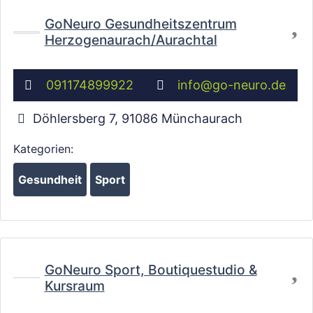
Fa
GoNeuro Gesundheitszentrum
Herzogenaurach/Aurachtal
091174899922
info
@
go-neuro.de
Döhlersberg 7
,
91086
Münchaurach
Kategorien:
Gesundheit
Sport
Wird geladen …
Fa
GoNeuro Sport, Boutiquestudio &
Kursraum