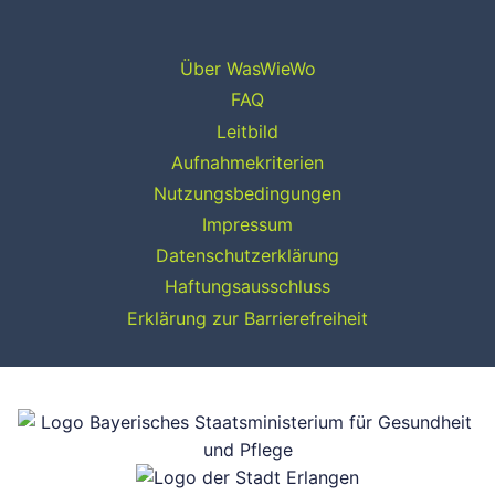
Über WasWieWo
FAQ
Leitbild
Aufnahmekriterien
Nutzungsbedingungen
Impressum
Datenschutzerklärung
Haftungsausschluss
Erklärung zur Barrierefreiheit