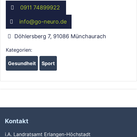
0911 74899922
info
@
go-neuro.de
Döhlersberg 7
,
91086
Münchaurach
Kategorien:
Gesundheit
Sport
Kontakt
i.A. Landratsamt Erlangen-Höchstadt