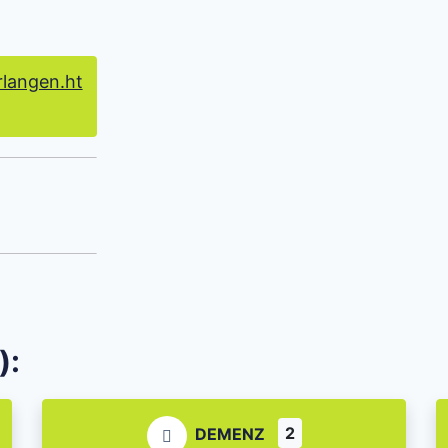
rlangen.ht
):
2
DEMENZ