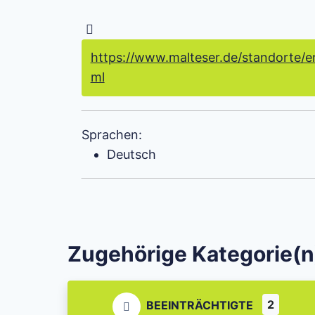
https://www.malteser.de/standorte/e
ml
Sprachen:
Deutsch
Zugehörige Kategorie(n
2
BEEINTRÄCHTIGTE