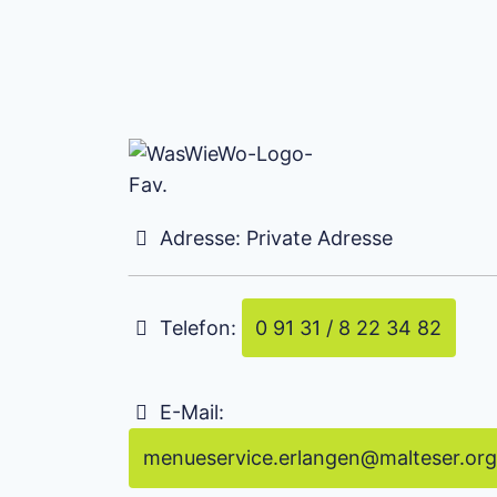
Adresse:
Private Adresse
Telefon:
0 91 31 / 8 22 34 82
E-Mail:
menueservice.erlangen
@
malteser.org