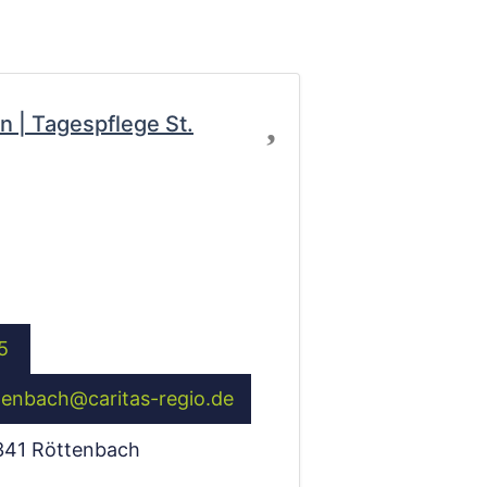
Favorit
n | Tagespflege St.
5
tenbach
@
caritas-regio.de
341
Röttenbach