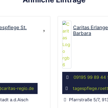
Favorit
espflege St.
Caritas Erlange
Barbara
09195 99 89 44 
@
caritas-regio.de
tagespflege.roet
tadt a.d.Aisch
Pfarrstraße 5/7
,
91