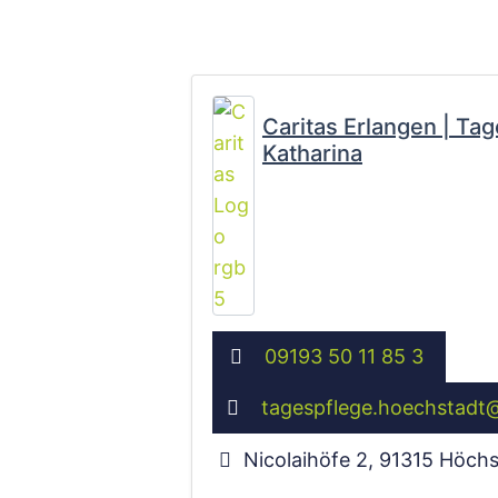
Caritas Erlangen | Tag
Katharina
09193 50 11 85 3
tagespflege.hoechstadt
Nicolaihöfe 2
,
91315
Höchs