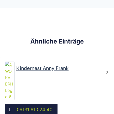
Ähnliche Einträge
Fa
Kindernest Anny Frank
09131 610 24 40