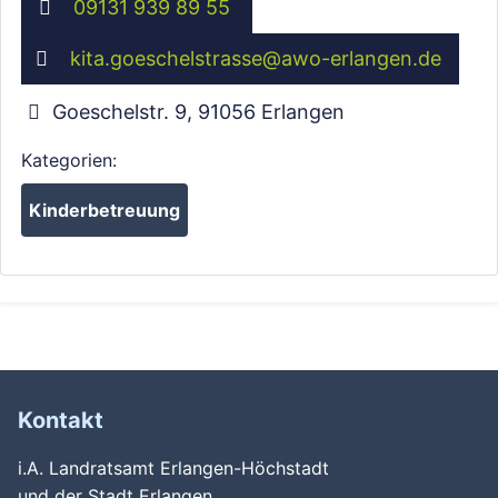
09131 939 89 55
kita.goeschelstrasse
@
awo-erlangen.de
Goeschelstr. 9
,
91056
Erlangen
Kategorien:
Kinderbetreuung
Kontakt
i.A. Landratsamt Erlangen-Höchstadt
und der Stadt Erlangen