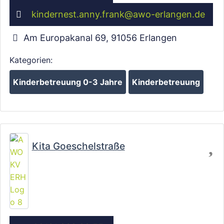
kindernest.anny.frank
@
awo-erlangen.de
Wird geladen …
Am Europakanal 69
,
91056
Erlangen
Kategorien:
Kinderbetreuung 0-3 Jahre
Kinderbetreuung
Fa
Kita Goeschelstraße