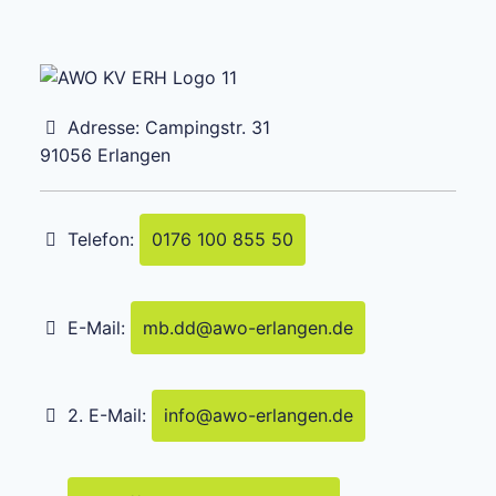
Adresse:
Campingstr. 31
91056
Erlangen
Telefon:
0176 100 855 50
E-Mail:
mb.dd
@
awo-erlangen.de
2. E-Mail:
info
@
awo-erlangen.de