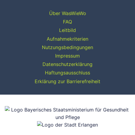
Über WasWieWo
FAQ
Leitbild
Aufnahmekriterien
Nutzungsbedingungen
Impressum
Datenschutzerklärung
Haftungsausschluss
Erklärung zur Barrierefreiheit