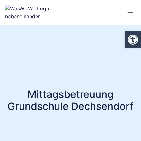
Zum
Inhalt
springen
We
Mittagsbetreuung
Grundschule Dechsendorf