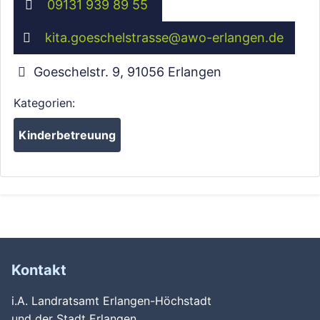
09131 939 89 55
kita.goeschelstrasse
@
awo-erlangen.de
Goeschelstr. 9
,
91056
Erlangen
Kategorien:
Kinderbetreuung
Kontakt
i.A. Landratsamt Erlangen-Höchstadt
und der Stadt Erlangen