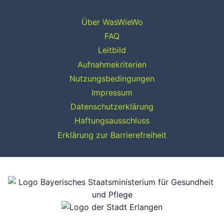
Über WasWieWo
FAQ
Leitbild
Aufnahmekriterien
Nutzungsbedingungen
Impressum
Datenschutzerklärung
Haftungsausschluss
Erklärung zur Barrierefreiheit