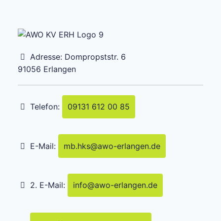
Adresse:
Dompropststr. 6
91056
Erlangen
Telefon:
09131 612 00 85
E-Mail:
mb.hks
@
awo-erlangen.de
2. E-Mail:
info
@
awo-erlangen.de