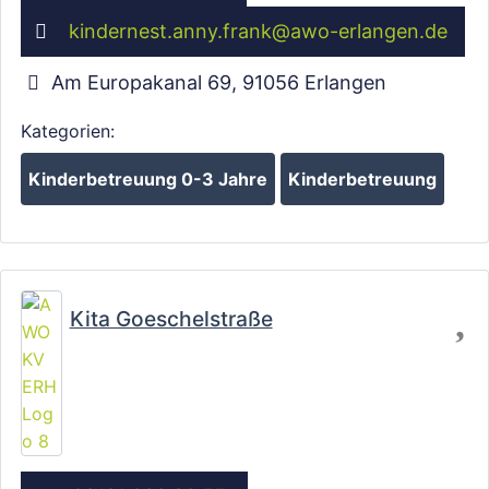
Wird geladen …
kindernest.anny.frank
@
awo-erlangen.de
Am Europakanal 69
,
91056
Erlangen
Kategorien:
Kinderbetreuung 0-3 Jahre
Kinderbetreuung
Fa
Kita Goeschelstraße