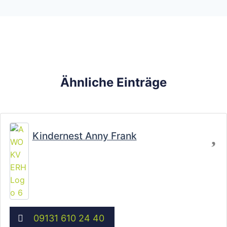
Ähnliche Einträge
Fa
Kindernest Anny Frank
09131 610 24 40