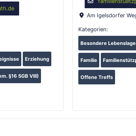
familienstuetz
uth.de
Am Igelsdorfer We
Kategorien:
Besondere Lebenslagen
eignisse
Erziehung
Familie
Familienstütz
m. §16 SGB VIII)
Offene Treffs