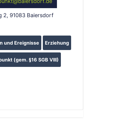
punkt
@
baiersdorf.de
g 2
,
91083
Baiersdorf
 und Ereignisse
Erziehung
punkt (gem. §16 SGB VIII)