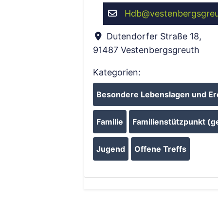
Hdb
@
vestenbergsgre
Dutendorfer Straße 18
,
91487
Vestenbergsgreuth
Kategorien:
Besondere Lebenslagen und Er
Familie
Familienstützpunkt (ge
Jugend
Offene Treffs