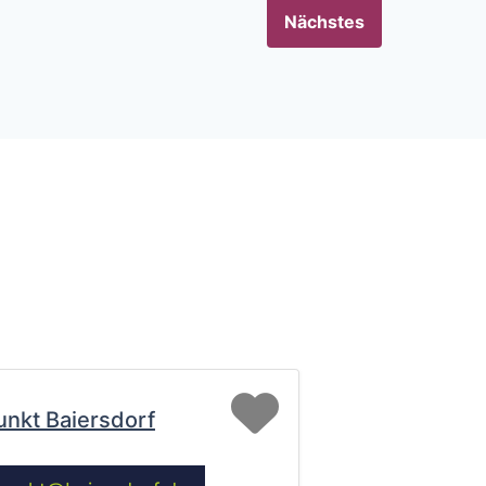
Nächstes
Favorit
unkt Baiersdorf