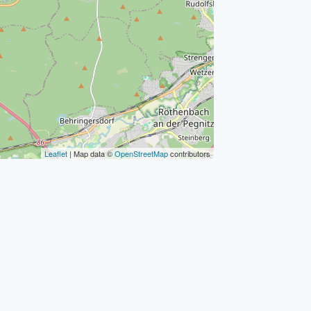
Leaflet
| Map data ©
OpenStreetMap
contributors