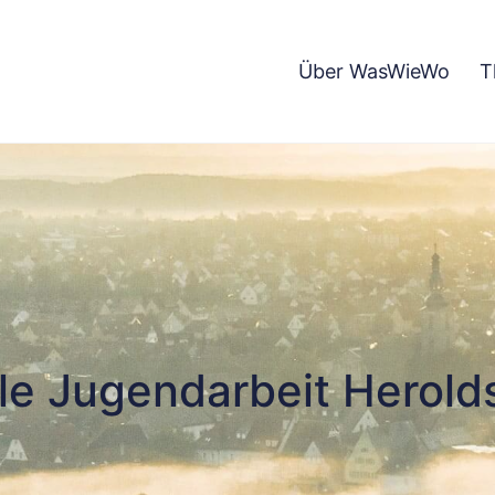
Über WasWieWo
T
le Jugendarbeit Herold