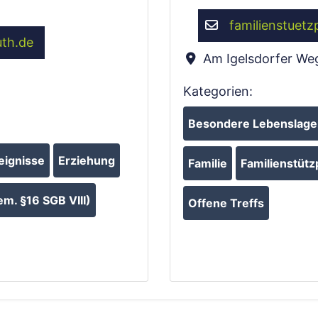
familienstuetz
uth.de
Am Igelsdorfer We
Kategorien:
Besondere Lebenslagen
eignisse
Erziehung
Familie
Familienstütz
m. §16 SGB VIII)
Offene Treffs