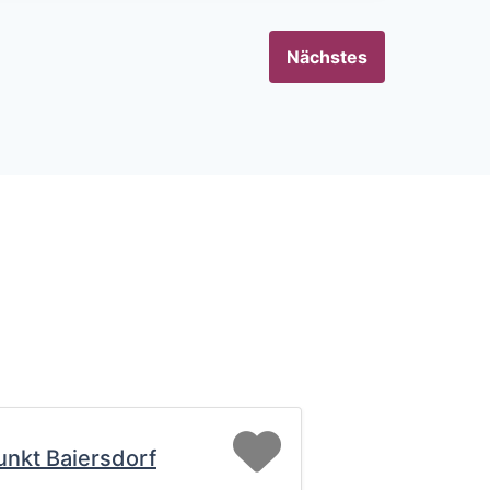
Nächstes
Favorit
unkt Baiersdorf