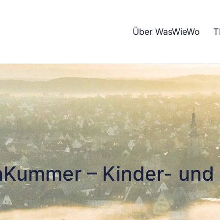
Über WasWieWo
T
ummer – Kinder- und 