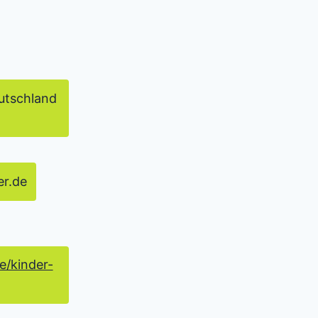
utschland
r.de
/kinder-