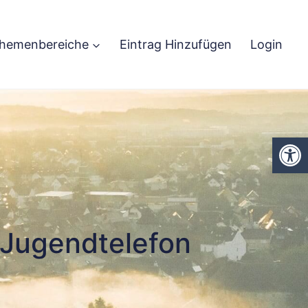
hemenbereiche
Eintrag Hinzufügen
Login
We
Jugendtelefon