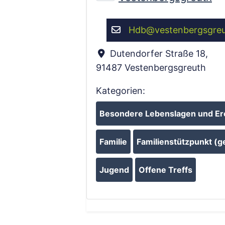
Hdb
@
vestenbergsgre
Dutendorfer Straße 18
,
91487
Vestenbergsgreuth
Kategorien:
Besondere Lebenslagen und Er
Familie
Familienstützpunkt (ge
Jugend
Offene Treffs