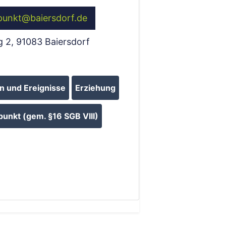
punkt
@
baiersdorf.de
g 2
,
91083
Baiersdorf
 und Ereignisse
Erziehung
punkt (gem. §16 SGB VIII)