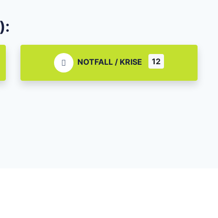
):
12
NOTFALL / KRISE