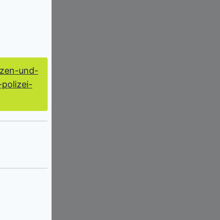
tzen-und-
polizei-