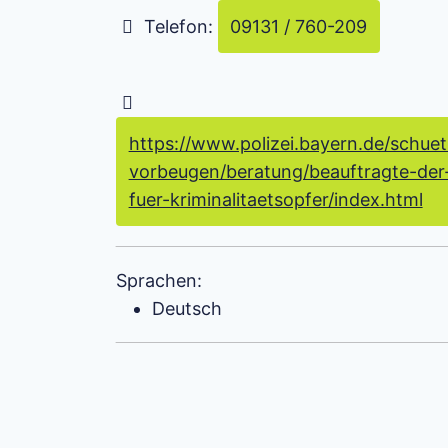
Telefon:
09131 / 760-209
https://www.polizei.bayern.de/schue
vorbeugen/beratung/beauftragte-der-
fuer-kriminalitaetsopfer/index.html
Sprachen:
Deutsch