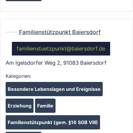
Fa
Familienstützpunkt Baiersdorf
familienstuetzpunkt
@
baiersdorf.de
Am Igelsdorfer Weg 2
,
91083
Baiersdorf
Wird geladen …
Kategorien:
Besondere Lebenslagen und Ereignisse
Erziehung
Familie
Familienstützpunkt (gem. §16 SGB VIII)